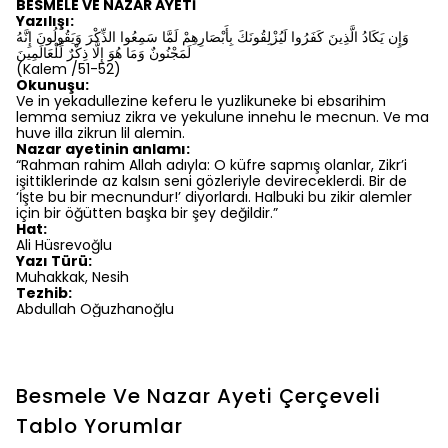
BESMELE VE NAZAR AYETİ
Yazılışı:
وَإِن يَكَادُ الَّذِينَ كَفَرُوا لَيُزْلِقُونَكَ بِأَبْصَارِهِمْ لَمَّا سَمِعُوا الذِّكْرَ وَيَقُولُونَ إِنَّهُ
لَمَجْنُونٌ وَمَا هُوَ إِلَّا ذِكْرٌ لِّلْعَالَمِينَ
(Kalem /51-52)
Okunuşu:
Ve in yekadullezine keferu le yuzlikuneke bi ebsarihim
lemma semiuz zikra ve yekulune innehu le mecnun. Ve ma
huve illa zikrun lil alemin.
Nazar ayetinin anlamı:
“Rahman rahim Allah adıyla: O küfre sapmış olanlar, Zikr’i
işittiklerinde az kalsın seni gözleriyle devireceklerdi. Bir de
‘İşte bu bir mecnundur!’ diyorlardı. Halbuki bu zikir alemler
için bir öğütten başka bir şey değildir.”
Hat:
Ali Hüsrevoğlu
Yazı Türü:
Muhakkak, Nesih
Tezhib:
Abdullah Oğuzhanoğlu
Besmele Ve Nazar Ayeti Çerçeveli
Tablo
Yorumlar