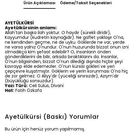
Ürün Açıklaması
Ödeme/Taksit Seçenekleri
AYETÜLKÜRSİ
Ayetülkürsinin anlamı:
Allah'tan başka ilah yoktur. O haydır (sürekli diridir),
Kayyumdur (kudretin kaynağıdır). Ne gaflet yaklaşır O'na,
ne kendinden geçme, ne de uyku. Göklerde ne var, yerde
ne varsa yalnız O'nundur. O'nun huzurunda bizzat onun izni
olmadıkça kim şefaat edebilir? O, insanların önden
gönderdiklerini de bilir, arkada bıraktıklarını da. İnsanlar,
O'nun bilgisinden, bizzat O'nun dilediği dışında hiçbir şeyi
kavrayıp elde edemezler. O'nun kürsisi gökleri ve yeri
çepçevre kuşatmıştır. Göklerin ve yerin korunması O'na hiç
de zor gelmez. O Aliyy'dir (yüceliği sınırsızdır), Azıym'dir
(büyüklüğü sonsuzdur).
Yazı Türü:
Celi Sülüs, Divani
Hat:
Fatih Özkafa
Ayetülkürsi (Baskı)
Yorumlar
Bu ürün için henüz yorum yapılmamış.