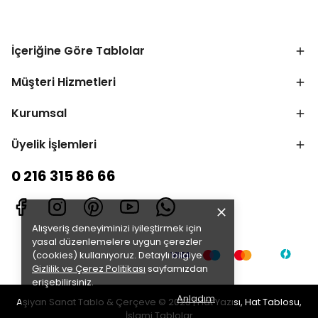
İçeriğine Göre Tablolar
Müşteri Hizmetleri
Kurumsal
Üyelik İşlemleri
0 216 315 86 66
Alışveriş deneyiminizi iyileştirmek için
yasal düzenlemelere uygun çerezler
(cookies) kullanıyoruz. Detaylı bilgiye
Gizlilik ve Çerez Politikası
sayfamızdan
erişebilirsiniz.
Anladım
Aşiyan Sanat Tablo & Çerçeve © 2025 | Hat Yazısı, Hat Tablosu,
İslami Tablolar