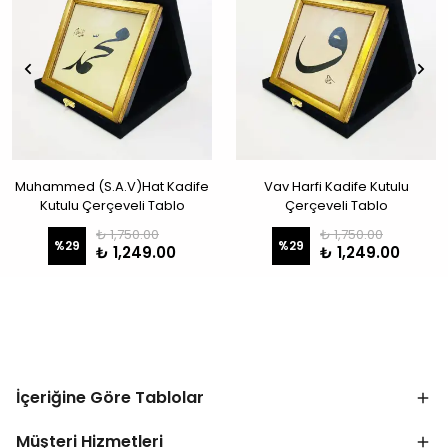
Muhammed (S.A.V)Hat Kadife
Vav Harfi Kadife Kutulu
Kutulu Çerçeveli Tablo
Çerçeveli Tablo
₺ 1,750.00
₺ 1,750.00
%
29
%
29
₺ 1,249.00
₺ 1,249.00
İçeriğine Göre Tablolar
Müşteri Hizmetleri