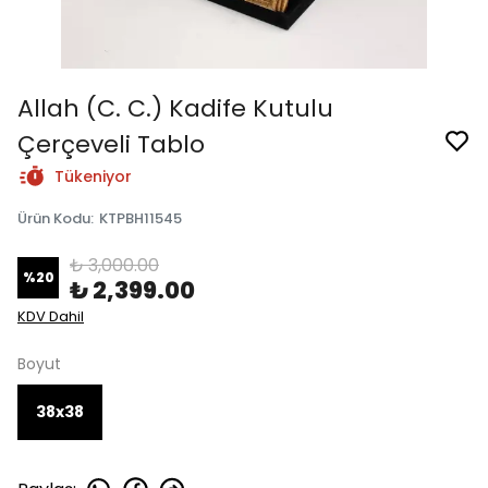
Allah (C. C.) Kadife Kutulu
Çerçeveli Tablo
Tükeniyor
Ürün Kodu
:
KTPBH11545
₺ 3,000.00
%
20
₺ 2,399.00
KDV Dahil
Boyut
38x38