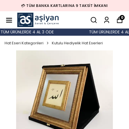
💳 TÜM BANKA KARTLARINA 9 TAKSİT İMKANI
0
TÜM ÜRÜNLERDE 4 AL 3 ÖDE
TÜM ÜRÜNLERDE 4 AL 
Hat Eseri Kategorileri
Kutulu Hediyelik Hat Eserleri