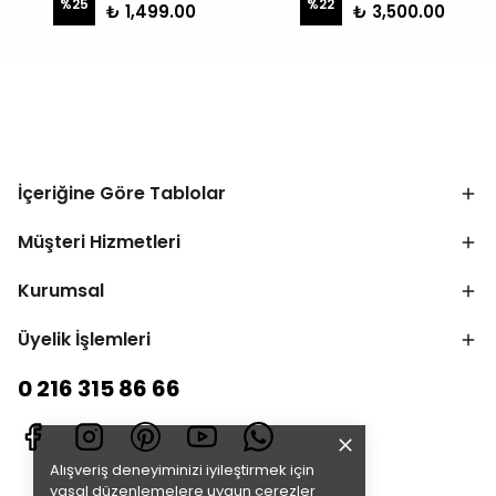
%
25
%
22
₺ 1,499.00
₺ 3,500.00
İçeriğine Göre Tablolar
Müşteri Hizmetleri
Kurumsal
Üyelik İşlemleri
0 216 315 86 66
Alışveriş deneyiminizi iyileştirmek için
yasal düzenlemelere uygun çerezler