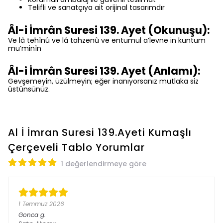
Telifli ve sanatçıya ait orijinal tasarımdır
Âl-i İmrân Suresi 139. Ayet (Okunuşu):
Ve lâ tehînû ve lâ tahzenû ve entumul a’levne in kuntum
mu’minîn
Âl-i İmrân Suresi 139. Ayet (Anlamı):
Gevşemeyin, üzülmeyin; eğer inanıyorsanız mutlaka siz
üstünsünüz.
Al İ İmran Suresi 139.Ayeti Kumaşlı
Çerçeveli Tablo
Yorumlar
1 değerlendirmeye göre
1 Temmuz 2026
Gonca
g.