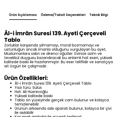
Ürün Açıklaması
Ödeme/Taksit Seçenekleri
Teknik Bilgi
Âl-i İmrân Suresi 139. Ayeti Çerçeveli
Tablo
Zorluklar karşısında yılmamayı, moral bozmamayı ve
üstünlüğün ancak imanla olduğunu vurgulayan bu ayet,
Müslümanlara sabrı ve direnci öğütler. Evinize azim ve
tevekkül duygusu kazandıracak bu anlamlı hat eseri, yüksek
kalitede baskı ile hazırlanmıştır. Bu eser teliflidir ve sanatçıya
ait özgün bir çalışmadır.
Ürün Özellikleri:
Âl-i İmrân Suresi 139. Ayeti Çerçeveli Tablo
Yazı türü: Sülüs
Hat: Ali Hüsrevoğlu
Yüksek kalitede baskı
Tablo ön yüzeyinde gerçek cam bulunur ve kolayca
temizlenebilir.
Ürünün arkasında askı aparatı bulunur, kolayca bir çivi
ile asılabilir
Korumalı ambalaj ile güvenli teslimat