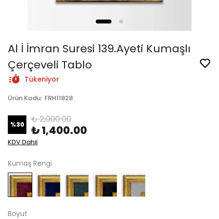
Al İ İmran Suresi 139.Ayeti Kumaşlı
Çerçeveli Tablo
Tükeniyor
Ürün Kodu
:
FRH11828
₺ 2,000.00
%
30
₺ 1,400.00
KDV Dahil
Kumaş Rengi
Boyut