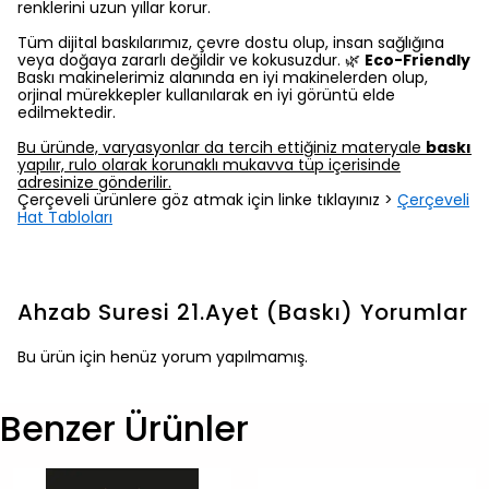
renklerini uzun yıllar korur.
Tüm dijital baskılarımız, çevre dostu olup, insan sağlığına
veya doğaya zararlı değildir ve kokusuzdur. 🌿
Eco-Friendly
Baskı makinelerimiz alanında en iyi makinelerden olup,
orjinal mürekkepler kullanılarak en iyi görüntü elde
edilmektedir.
Bu üründe, varyasyonlar da tercih ettiğiniz materyale
baskı
yapılır, rulo olarak korunaklı mukavva tüp içerisinde
adresinize gönderilir.
Çerçeveli ürünlere göz atmak için linke tıklayınız >
Çerçeveli
Hat Tabloları
Ahzab Suresi 21.Ayet (Baskı)
Yorumlar
Bu ürün için henüz yorum yapılmamış.
Benzer Ürünler