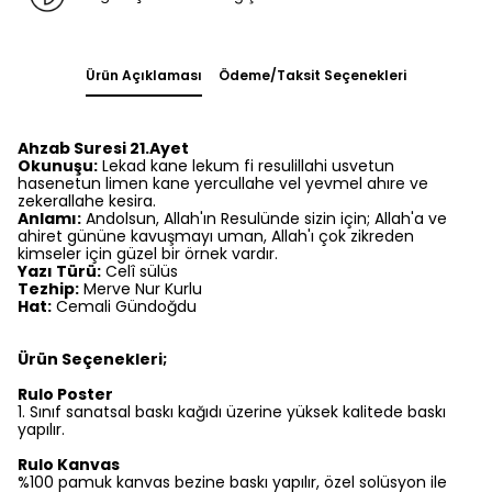
Ürün Açıklaması
Ödeme/Taksit Seçenekleri
Ahzab Suresi 21.Ayet
Okunuşu:
Lekad kane lekum fi resulillahi usvetun
hasenetun limen kane yercullahe vel yevmel ahıre ve
zekerallahe kesira.
Anlamı:
Andolsun, Allah'ın Resulünde sizin için; Allah'a ve
ahiret gününe kavuşmayı uman, Allah'ı çok zikreden
kimseler için güzel bir örnek vardır.
Yazı Türü:
Celî sülüs
Tezhip:
Merve Nur Kurlu
Hat:
Cemali Gündoğdu
Ürün Seçenekleri;
Rulo Poster
1.⁠ ⁠Sınıf sanatsal baskı kağıdı üzerine yüksek kalitede baskı
yapılır.
Rulo Kanvas
%100 pamuk kanvas bezine baskı yapılır, özel solüsyon ile