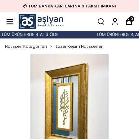
💳 TÜM BANKA KARTLARINA 9 TAKSİT İMKANI
0
TÜM ÜRÜNLERDE 4 AL 3 ÖDE
TÜM ÜRÜNLERDE 4 AL 
Hat Eseri Kategorileri
Lazer Kesim Hat Eserleri