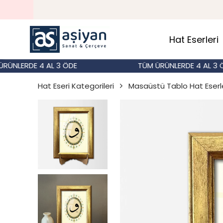
Hat Eserleri
ERDE 4 AL 3 ÖDE
TÜM ÜRÜNLERDE 4 AL 3 ÖDE
Hat Eseri Kategorileri
Masaüstü Tablo Hat Eserle