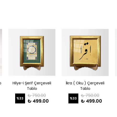
o
Hilye-i Şerif Çerçeveli
İkra ( Oku ) Çerçeveli
Tablo
Tablo
₺ 750.00
₺ 750.00
%
33
%
33
₺ 499.00
₺ 499.00