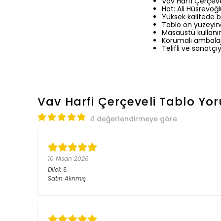
Vav Harfi Çerçeve
Hat: Ali Hüsrevoğ
Yüksek kalitede b
Tablo ön yüzeyin
Masaüstü kullanım 
Korumalı ambalaj 
Telifli ve sanatçıy
Vav Harfi Çerçeveli Tablo
Yor
4 değerlendirmeye göre
10 Nisan 2026
Dilek
S.
Satın Alınmış