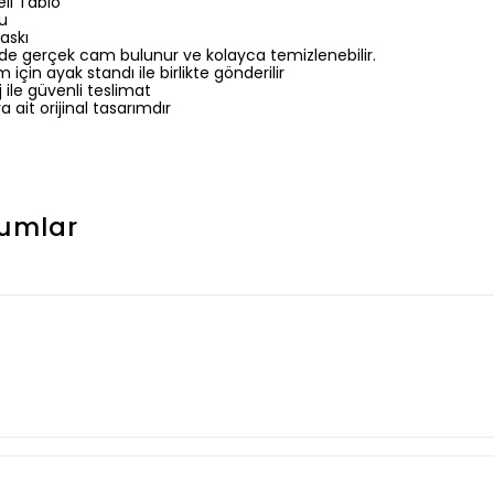
li Tablo
lu
askı
de gerçek cam bulunur ve kolayca temizlenebilir.
için ayak standı ile birlikte gönderilir
ile güvenli teslimat
a ait orijinal tasarımdır
umlar