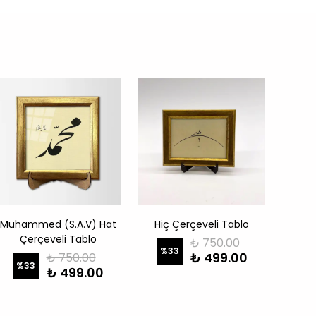
Muhammed (S.A.V) Hat
Hiç Çerçeveli Tablo
Hasb
Çerçeveli Tablo
₺ 750.00
%
33
₺ 499.00
₺ 750.00
%
33
%
₺ 499.00