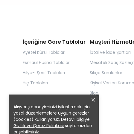
İçeriğine Göre Tablolar
Müşteri Hizmetle
Ayetel Kürsi Tabloları
İptal ve İade Şartları
Esmaül Hüsna Tabloları
Mesafeli Satış Sözleş
Hilye-i Şerif Tabloları
Sıkça Sorulanlar
Hiç Tabloları
Kişisel Verileri Korum
Blog
Alışveriş deneyiminizi iyileştirmek için
yasal düzenlemelere uygun çerezler
(cookies) kullanıyoruz. Detaylı bilgiye
Gizlilik ve Çerez Politikası
sayfamızdan
erişebilirsiniz.