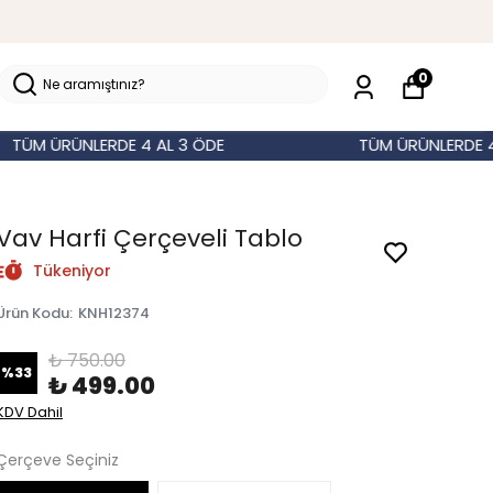
0
 ÜRÜNLERDE 4 AL 3 ÖDE
TÜM ÜRÜNLERDE 4 AL 
Vav Harfi Çerçeveli Tablo
Tükeniyor
Ürün Kodu
:
KNH12374
₺ 750.00
%
33
₺ 499.00
KDV Dahil
Çerçeve Seçiniz