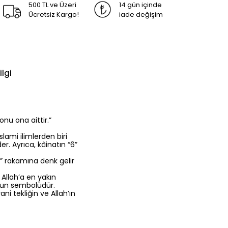
500 TL ve Üzeri
14 gün içinde
Ücretsiz Kargo!
iade değişim
ilgi
onu ona aittir.”
lami ilimlerden biri
r. Ayrıca, kâinatın “6”
6” rakamına denk gelir
 Allah’a en yakın
uğun sembolüdür.
i tekliğin ve Allah’ın