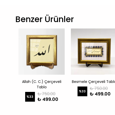
Benzer Ürünler
rçeveli
Allah (C. C.) Çerçeveli
Besmele Çerçeveli Tabl
Tablo
₺ 750.00
%
33
₺ 499.00
00
₺ 750.00
%
33
.00
₺ 499.00