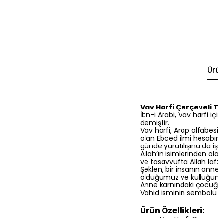
Ür
Vav Harfi Çerçeveli 
İbn-i Arabi, Vav harfi iç
demiştir.
Vav harfi, Arap alfabesi
olan Ebced ilmi hesabın
günde yaratılışına da i
Allah’ın isimlerinden o
ve tasavvufta Allah lafzı
Şeklen, bir insanın ann
olduğumuz ve kulluğumu
Anne karnındaki çocuğun
Vahid isminin sembolü 
Ürün Özellikleri: