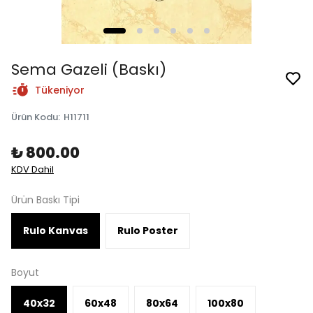
Sema Gazeli (Baskı)
Tükeniyor
Ürün Kodu
:
H11711
₺ 800.00
KDV Dahil
Ürün Baskı Tipi
Rulo Kanvas
Rulo Poster
Boyut
40x32
60x48
80x64
100x80