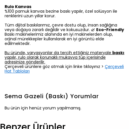
Rulo Kanvas
%100 pamuk kanvas bezine baskı yapılır, özel solüsyon ile
renklerini uzun yıllar korur.
Tüm dijital baskılarımız, çevre dostu olup, insan sağlığına
veya doğaya zararlı değildir ve kokusuzdur. 🌿
Eco-Friendly
Baskı makinelerimiz alanında en iyi makinelerden olup,
orjinal mürekkepler kullanılarak en iyi görüntü elde
edilmektedir.
Bu üründe, varyasyonlar da tercih ettiğiniz materyale
baskı
yapılır, rulo olarak korunaklı mukavva tüp içerisinde
adresinize gönderilir.
Çerçeveli ürünlere göz atmak için linke tıklayınız >
Çerçeveli
Hat Tabloları
Sema Gazeli (Baskı)
Yorumlar
Bu ürün için henüz yorum yapılmamış.
Benzer Ürünler