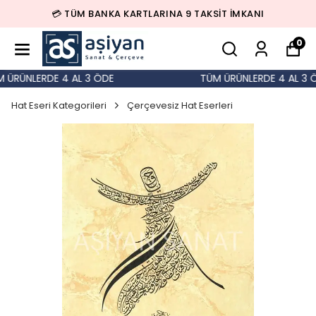
💳 TÜM BANKA KARTLARINA 9 TAKSİT İMKANI
0
ÜRÜNLERDE 4 AL 3 ÖDE
TÜM ÜRÜNLERDE 4 AL 3 Ö
Hat Eseri Kategorileri
Çerçevesiz Hat Eserleri