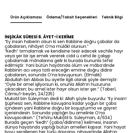
Ürün Açıklaması
Ödeme/Taksit Seçenekleri
Teknik Bilgi
İNŞİKÂK SÛRESİ 6. ÂYET-İ KERÎME
“Ey insan haberin olsun ki sen Rabbine doğru çabalar da
çabalarsın, nihâyet O’na mülâkī olursun.”
“Kedh” tırmalamak ve kendisine tesir edecek vechile hayr
veya şer bir işe emek vererek cidd ü cehd ile çalışıp
çabalamak mânalarına gelir ki burada bununla tefsir
edilmiştir. Yani bütün hayâtında ölüm ve mâba’dinde
Rabbinin acı veya tatlı ereceğin emrine doğru didinir
çabalarsın, sonunda O’na kavuşursun. (Elmalılı)
Abdullah bin Abbas bu ayetle ilgili olarak şöyle demiştir:
“Öyle bir amel işliyorsun ki, onunla Allah’ın huzuruna
çıkacaksın; bu amel ister hayır olsun ister şer.” (Taberî,
Câmiu’l-beyân, 24/235)
Mukatil bin Süleyman dedi ki: Allah şöyle buyurdu: “Ey insan!
Şüphesiz sen, Rabbine kavuşana kadar yoğun bir çaba
içindesin yani Rabbine doğru bir koşuşturma ve gayret
içerisindesin. Sonunda yaptığın bu amelinle O’na
kavuşacaksın.” (Tefsîru Mukâtil b. Süleyman, 4/634)
Burada geçen “kedh” (çaba/didinme) kelimesi, insanın
dünya hayatında yaptığı bütün amelleri kapsar. Yani hayat
boyu sergilenen her türlü davranış, nihayetinde Allah’ın