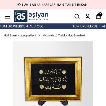
💳 TÜM BANKA KARTLARINA 9 TAKSİT İMKANI
0
ÜM ÜRÜNLERDE 4 AL 3 ÖDE
TÜM ÜRÜNLERDE 4 AL 
Hat Eseri Kategorileri
Masaüstü Tablo Hat Eserleri