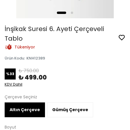
İnşikak Suresi 6. Ayeti Çerçeveli
Tablo
Tükeniyor
Ürün Kodu
:
KNH12389
₺ 750.00
%
33
₺ 499.00
KDV Dahil
Çerçeve Seçiniz
Altın Çerçeve
Gümüş Çerçeve
Boyut