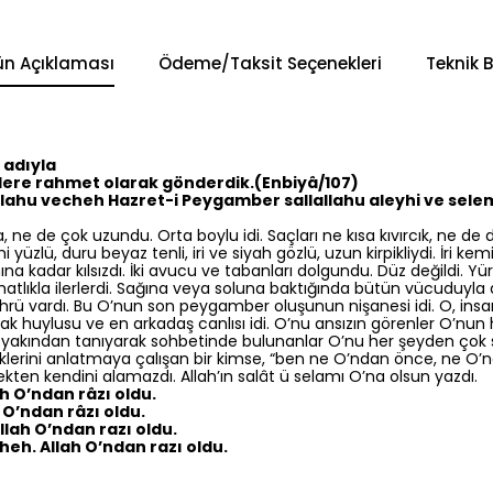
ün Açıklaması
Ödeme/Taksit Seçenekleri
Teknik B
 adıyla
lere rahmet olarak gönderdik.(Enbiyâ/107)
llahu vecheh Hazret-i Peygamber sallallahu aleyhi ve selem
 ne de çok uzundu. Orta boylu idi. Saçları ne kısa kıvırcık, ne de d
 yüzlü, duru beyaz tenli, iri ve siyah gözlü, uzun kirpikliydi. İri kem
na kadar kılsızdı. İki avucu ve tabanları dolgundu. Düz değildi. 
ahatlıkla ilerlerdi. Sağına veya soluna baktığında bütün vücuduyla
ü vardı. Bu O’nun son peygamber oluşunun nişanesi idi. O, insa
 huylusu ve en arkadaş canlısı idi. O’nu ansızın görenler O’nun 
kat yakından tanıyarak sohbetinde bulunanlar O’nu her şeyden çok 
liklerini anlatmaya çalışan bir kimse, “ben ne O’ndan önce, ne O’
ten kendini alamazdı. Allah’ın salât ü selamı O’na olsun yazdı.
h O’ndan râzı oldu.
 O’ndan râzı oldu.
lah O’ndan razı oldu.
heh. Allah O’ndan razı oldu.