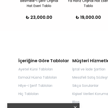
nal Hat
Besmele-i Şerif Orijinal
Ya Hafiz Orijinal Hat Eser
Hat Eseri Tablo
Tablo
00
₺ 23,000.00
₺ 19,000.00
İçeriğine Göre Tablolar
Müşteri Hizmetle
Ayetel Kürsi Tabloları
İptal ve İade Şartları
Esmaül Hüsna Tabloları
Mesafeli Satış Sözleş
Hilye-i Şerif Tabloları
Sıkça Sorulanlar
Hiç Tabloları
Kişisel Verileri Korum
Blog