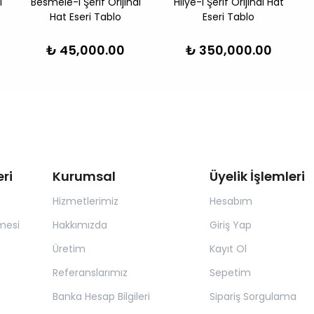
i
Besmele-i Şerif Orijinal
Hilye-i Şerif Orijinal Hat
Hat Eseri Tablo
Eseri Tablo
₺ 45,000.00
₺ 350,000.00
ri
Kurumsal
Üyelik İşlemleri
Hizmetlerimiz
Hesabım
mesi
Hakkımızda
Giriş Yap
Üretim
Kayıt Ol
a
Referanslarımız
Sepetim
Banka Hesap Bilgileri
Sipariş Sorgulama