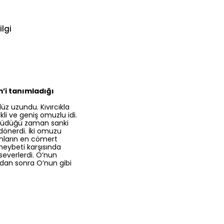
ilgi
’i tanımladığı
üz uzundu. Kıvırcıkla
ikli ve geniş omuzlu idi.
Yürüdüğü zaman sanki
 dönerdi. İki omuzu
nların en cömert
heybeti karşısında
severlerdi. O’nun
ndan sonra O’nun gibi