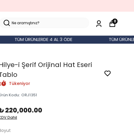
0
TÜM ÜRÜNLERDE 4 AL 3 ÖDE
TÜM ÜRÜNLERDE 
Hilye-i Şerif Orijinal Hat Eseri
Tablo
Tükeniyor
Ürün Kodu
:
ORJ1351
₺ 220,000.00
KDV Dahil
Boyut