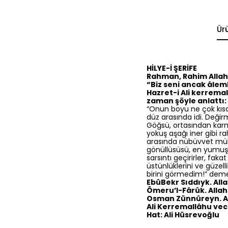
Ür
HİLYE-İ ŞERİFE
Rahman, Rahim Allah
“Biz seni ancak âlem
Hazret-i Ali kerrema
zaman şöyle anlattı:
“Onun boyu ne çok kısa,
düz arasında idi. Değirmi
Göğsü, ortasından karnı
yokuş aşağı iner gibi r
arasında nübüvvet mühr
gönüllüsüsü, en yumuşak
sarsıntı geçirirler, fa
üstünlüklerini ve güzel
birini görmedim!” demek
EbûBekr Sıddıyk. Alla
Ömeru’l-Fârûk. Allah
Osman Zünnûreyn. Al
Ali Kerremallâhu vec
Hat: Ali Hüsrevoğlu