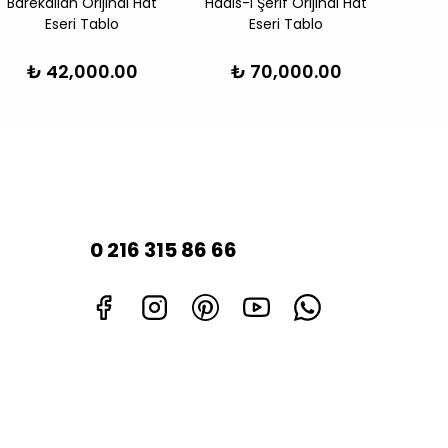
Barekallah Orijinal Hat
Hadis-i Şerif Orijinal Hat
Hadis-
Eseri Tablo
Eseri Tablo
₺ 42,000.00
₺ 70,000.00
₺
0 216 315 86 66