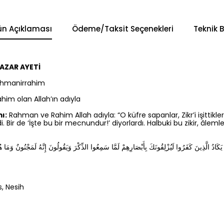
ün Açıklaması
Ödeme/Taksit Seçenekleri
Teknik B
NAZAR AYETİ
rahmanirrahim
im olan Allah’ın adıyla
ı:
Rahman ve Rahim Allah adıyla: “O küfre sapanlar, Zikr’i işittikler
i. Bir de ‘İşte bu bir mecnundur!’ diyorlardı. Halbuki bu zikir, âleml
َكَادُ الَّذِينَ كَفَرُوا لَيُزْلِقُونَكَ بِأَبْصَارِهِمْ لَمَّا سَمِعُوا الذِّكْرَ وَيَقُولُونَ إِنَّهُ لَمَجْنُونٌ وَمَا هُوَ 
, Nesih