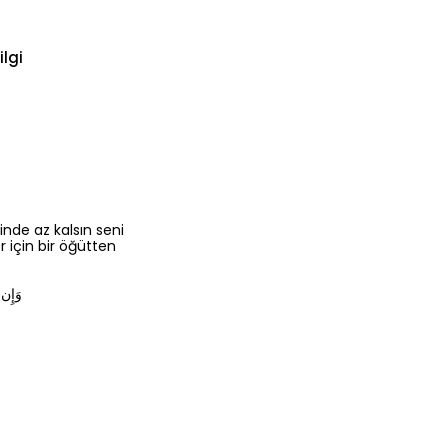
ilgi
inde az kalsın seni
er için bir öğütten
وَإِن ي