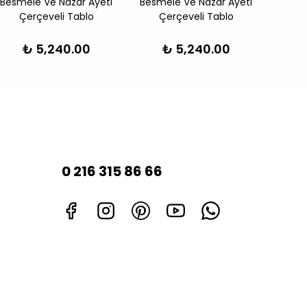
Besmele Ve Nazar Ayeti
Besmele Ve Nazar Ayeti
Elif H
Çerçeveli Tablo
Çerçeveli Tablo
₺ 5,240.00
₺ 5,240.00
0 216 315 86 66