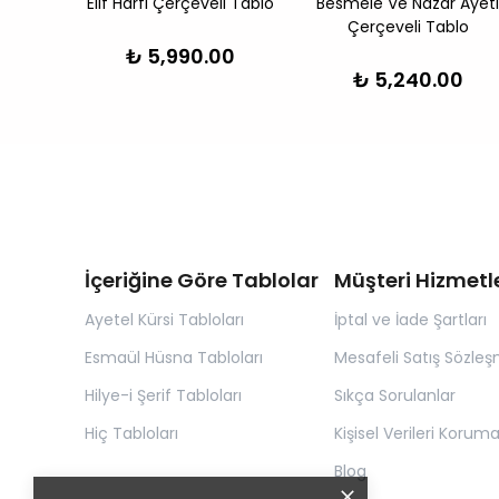
 Ayeti
Elif Harfi Çerçeveli Tablo
Besmele Ve Nazar Ayeti
lo
Çerçeveli Tablo
₺ 5,990.00
0
₺ 5,240.00
İçeriğine Göre Tablolar
Müşteri Hizmetle
Ayetel Kürsi Tabloları
İptal ve İade Şartları
Esmaül Hüsna Tabloları
Mesafeli Satış Sözleş
Hilye-i Şerif Tabloları
Sıkça Sorulanlar
Hiç Tabloları
Kişisel Verileri Korum
Blog