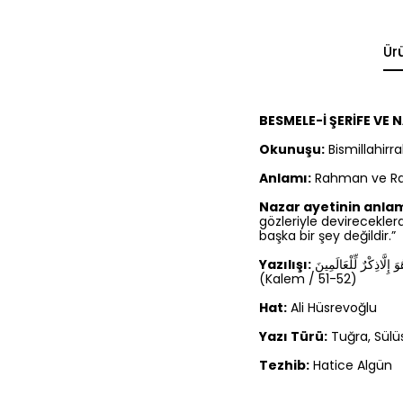
Ür
BESMELE-İ ŞERİFE VE 
Okunuşu:
Bismillahir
Anlamı:
Rahman ve Rah
Nazar ayetinin anlam
gözleriyle devireceklerd
başka bir şey değildir.”
Yazılışı:
إِلَّاذِكْرٌ لِّلْعَالَمِينَ
(Kalem / 51-52)
Hat:
Ali Hüsrevoğlu
Yazı Türü:
Tuğra, Sülüs
Tezhib:
Hatice Algün