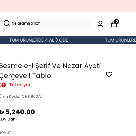
0
TÜM ÜRÜNLERDE 4 AL 3 ÖDE
TÜM ÜRÜNLERDE 4 
Besmele-i Şerif Ve Nazar Ayeti
Çerçeveli Tablo
Tükeniyor
Ürün Kodu
:
CH11860A1
₺ 5,240.00
KDV Dahil
Boyut