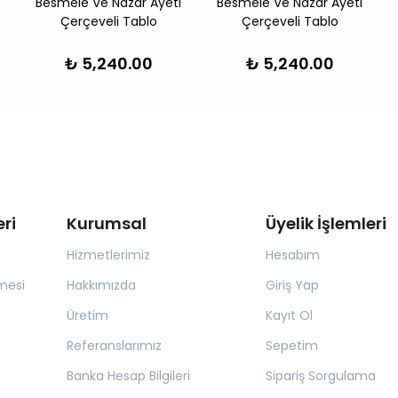
Besmele Ve Nazar Ayeti
Besmele Ve Nazar Ayeti
Çerçeveli Tablo
Çerçeveli Tablo
₺ 5,240.00
₺ 5,240.00
ri
Kurumsal
Üyelik İşlemleri
Hizmetlerimiz
Hesabım
mesi
Hakkımızda
Giriş Yap
Üretim
Kayıt Ol
a
Referanslarımız
Sepetim
Banka Hesap Bilgileri
Sipariş Sorgulama